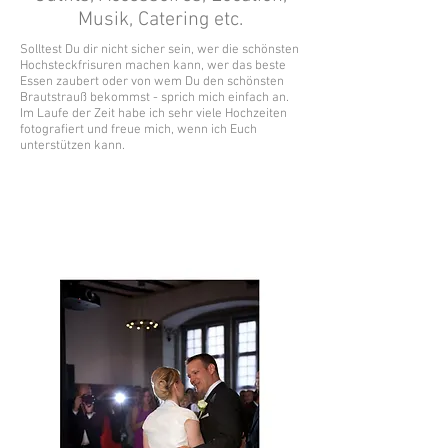
Musik, Catering etc.
Solltest Du dir nicht sicher sein, wer die schönsten
Hochsteckfrisuren machen kann, wer das beste
Essen zaubert oder von wem Du den schönsten
Brautstrauß bekommst - sprich mich einfach an.
Im Laufe der Zeit habe ich sehr viele Hochzeiten
fotografiert und freue mich, wenn ich Euch
unterstützen kann.