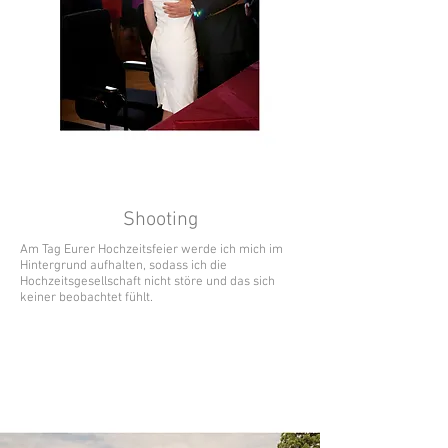
Shooting
Am Tag Eurer Hochzeitsfeier werde ich mich im
Hintergrund aufhalten, sodass ich die
Hochzeitsgesellschaft nicht störe und das sich
keiner beobachtet fühlt.