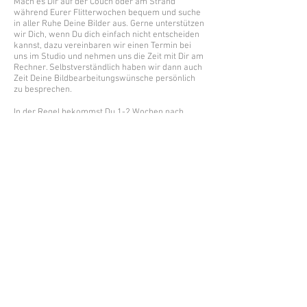
Mach es Dir auf der Couch oder am Strand
während Eurer Flitterwochen bequem und suche
in aller Ruhe Deine Bilder aus. Gerne unterstützen
wir Dich, wenn Du dich einfach nicht entscheiden
kannst, dazu vereinbaren wir einen Termin bei
uns im Studio und nehmen uns die Zeit mit Dir am
Rechner. Selbstverständlich haben wir dann auch
Zeit Deine Bildbearbeitungswünsche persönlich
zu besprechen.
In der Regel bekommst Du 1-2 Wochen nach
Eurer Hochzeit alle schönen Bilder mit einer
Grundretusche als Datei.