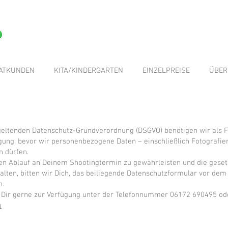
VATKUNDEN
KITA/KINDERGARTEN
EINZELPREISE
ÜBER
geltenden Datenschutz-Grundverordnung (DSGVO) benötigen wir als 
igung, bevor wir personenbezogene Daten – einschließlich Fotografie
n dürfen.
n Ablauf an Deinem Shootingtermin zu gewährleisten und die geset
ten, bitten wir Dich, das beiliegende Datenschutzformular vor dem
n.
 Dir gerne zur Verfügung unter der Telefonnummer 06172 690495 ode
u